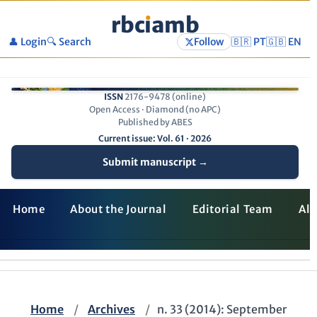
rbc
ı
amb
👤 Login
🔍 Search
Follow
🇧🇷 PT
🇬🇧 EN
ISSN
2176-9478 (online)
Open Access · Diamond (no APC)
Published by ABES
Current issue: Vol. 61 · 2026
Submit manuscript →
Home
About the Journal
Editorial Team
All
Home
/
Archives
/
n. 33 (2014): September