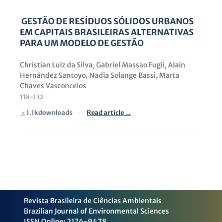
GESTÃO DE RESÍDUOS SÓLIDOS URBANOS
EM CAPITAIS BRASILEIRAS ALTERNATIVAS
PARA UM MODELO DE GESTÃO
Christian Luiz da Silva, Gabriel Massao Fugii, Alain
Hernández Santoyo, Nadia Solange Bassi, Marta
Chaves Vasconcelos
118-132
1.1k
downloads
·
Read article →
Revista Brasileira de Ciências Ambientais
Brazilian Journal of Environmental Sciences
ISSN Online: 2176-9478