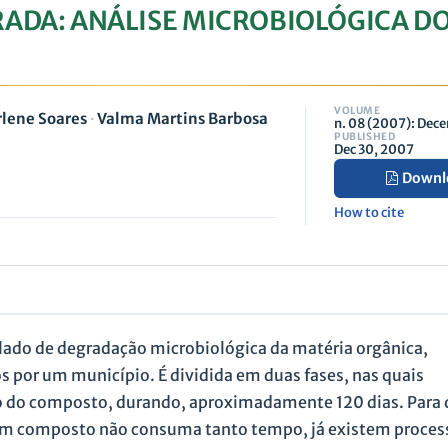
DA: ANÁLISE MICROBIOLÓGICA D
VOLUME
lene Soares
·
Valma Martins Barbosa
n. 08 (2007): Dec
PUBLISHED
Dec 30, 2007
Downl
How to cite
ado de degradação microbiológica da matéria orgânica,
s por um município. É dividida em duas fases, nas quais
ão do composto, durando, aproximadamente 120 dias. Para
 em composto não consuma tanto tempo, já existem proces