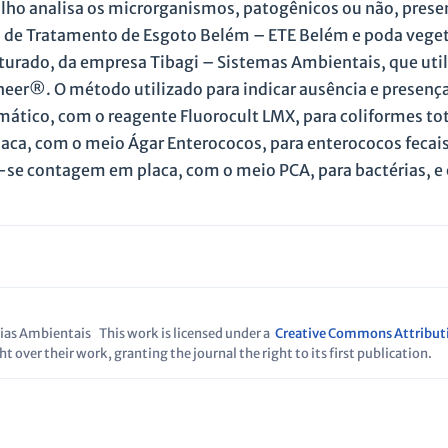
lho analisa os microrganismos, patogênicos ou não, prese
o de Tratamento de Esgoto Belém – ETE Belém e poda veget
aturado, da empresa Tibagi – Sistemas Ambientais, que util
eer®. O método utilizado para indicar ausência e presenç
mático, com o reagente Fluorocult LMX, para coliformes to
aca, com o meio Ágar Enterococos, para enterococos fecais
ou-se contagem em placa, com o meio PCA, para bactérias, e
ncias Ambientais
This work is licensed under a
Creative Commons Attribut
t over their work, granting the journal the right to its first publication.