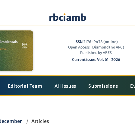
rbc
ı
amb
ISSN
2176-9478 (online)
Open Access · Diamond (no APC)
Published by ABES
Current issue: Vol. 61 · 2026
Editorial Team
All Issues
Submissions
E
 December
/
Articles