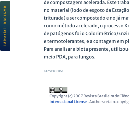
de compostagem acelerada. Este traba
Editorial · RBCIAMB
EDITORIAL
no material (lodo de esgoto da Estaçã
JULY 2026
triturada) a ser compostado e no já m
Scientific quality and
connectivity for sustainability
como método acelerado, o processo Kn
rbc
ı
amb
· ABES
de patógenos foi o Colorimétrico/Enzi
All editorials
e termotolerantes, e a contagem em pl
Read editorial →
Para analisar a biota presente, utiliz
meio PDA, para fungos.
KEYWORDS:
Copyright (c) 2007 Revista Brasileira de Ciê
International License
. Authors retain copyrigh