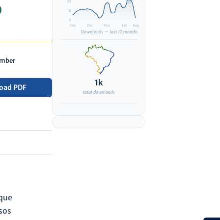
20
O
10
0
Sep
Dec
Mar
Jun
Aug
Downloads — last 12 months
ember
1k
oad PDF
total downloads
 que
sos