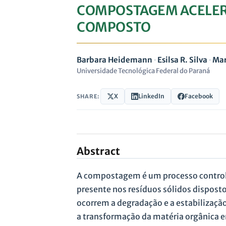
COMPOSTAGEM ACELERA
COMPOSTO
Barbara Heidemann
·
Esilsa R. Silva
·
Mar
Universidade Tecnológica Federal do Paraná
X
LinkedIn
Facebook
SHARE:
Abstract
A compostagem é um processo control
presente nos resíduos sólidos disposto
ocorrem a degradação e a estabilizaç
a transformação da matéria orgânica