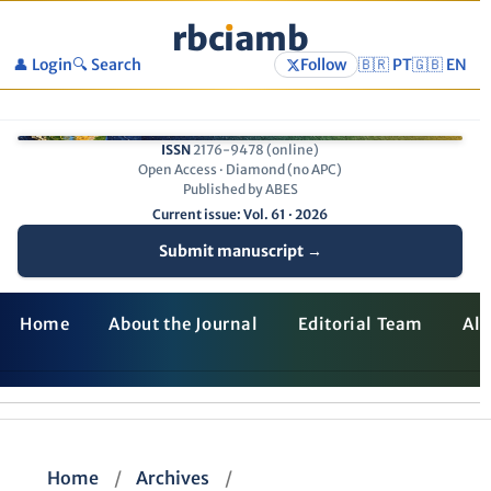
rbc
ı
amb
👤 Login
🔍 Search
Follow
🇧🇷 PT
🇬🇧 EN
ISSN
2176-9478 (online)
Open Access · Diamond (no APC)
Published by ABES
Current issue: Vol. 61 · 2026
Submit manuscript →
Home
About the Journal
Editorial Team
All
Home
/
Archives
/