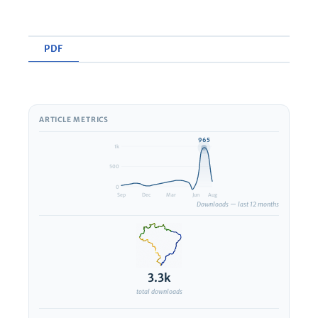
PDF
ARTICLE METRICS
View PDF
965
1k
500
0
Sep
Dec
Mar
Jun
Aug
Downloads — last 12 months
3.3k
total downloads